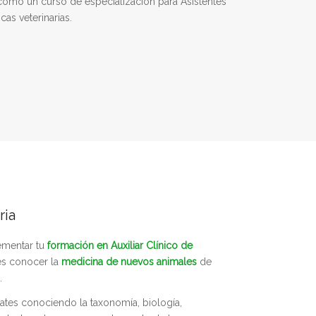
 como un curso de especialización para Asistentes
cas veterinarias.
ria
ementar tu
formación en Auxiliar Clínico de
es conocer la
medicina de nuevos animales
de
.
mates conociendo la taxonomía, biología,