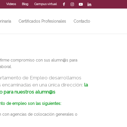
Videos
Blog
Campus virtual
rinaria
Certificados Profesionales
Contacto
 firme compromiso con sus alumn@s para
aboral.
rtamento de Empleo desarrollamos
s encaminadas en una única dirección:
la
 para nuestros alumn@s
to de empleo son las siguientes:
 con agencias de colocación generales o