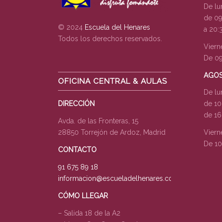
De lu
de 09
© 2024
Escuela del Henares
a 20:
Todos los derechos reservados.
Viern
De 09
AGO
OFICINA CENTRAL & AULAS
De lu
DIRECCIÓN
de 10
de 16
Avda. de las Fronteras, 15
28850 Torrejón de Ardoz, Madrid
Viern
De 10
CONTACTO
91 675 89 18
informacion@escueladelhenares.com
CÓMO LLEGAR
– Salida 18 de la A2