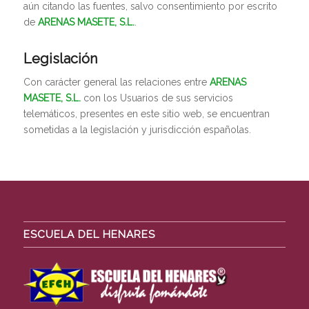
aún citando las fuentes, salvo consentimiento por escrito
de
ARENAS MASETE, S.L.
.
Legislación
Con carácter general las relaciones entre
ARENAS
MASETE, S.L.
con los Usuarios de sus servicios
telemáticos, presentes en este sitio web, se encuentran
sometidas a la legislación y jurisdicción españolas.
ESCUELA DEL HENARES