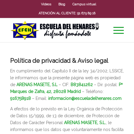
Videos
Blog
Campus virtual
ATENCIÓN AL CLIENTE:
91 675 89 18
Política de privacidad & Aviso legal
En cumplimiento del Capítulo II de la ley 34/2002, LSSICE,
le informamos que la presente página web es propiedad
de
ARENAS MASETE, S.L
– CIF:
B83841262
– Dir. postal:
Pº
Marques de Zafra, 42, 28028 Madrid
– Teléfono:
916758918
– Email:
informacion@escueladelhenares.com
A efectos de lo previsto en la Ley Orgánica de Protección
de Datos 15/1999, de 13 de diciembre, de Protección de
Datos de Carácter Personal
ARENAS MASETE, S.L.
, le
informamos que los datos que voluntariamente nos facilita