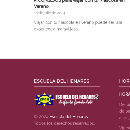
5 CONSEJOS para viajar con tu Mascota en
Verano
18 de julio de 2024
Viajar con tu mascota en verano puede ser una
experiencia maravillosa…
ESCUELA DEL HENARES
HOR
HORA
De lu
de 09
© 2024
Escuela del Henares
a 20:
Todos los derechos reservados.
Viern