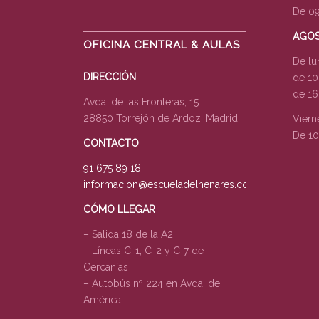
De 09
AGO
OFICINA CENTRAL & AULAS
De lu
DIRECCIÓN
de 10
de 16
Avda. de las Fronteras, 15
28850 Torrejón de Ardoz, Madrid
Viern
De 10
CONTACTO
91 675 89 18
informacion@escueladelhenares.com
CÓMO LLEGAR
– Salida 18 de la A2
– Líneas C-1, C-2 y C-7 de
Cercanías
– Autobús nº 224 en Avda. de
América